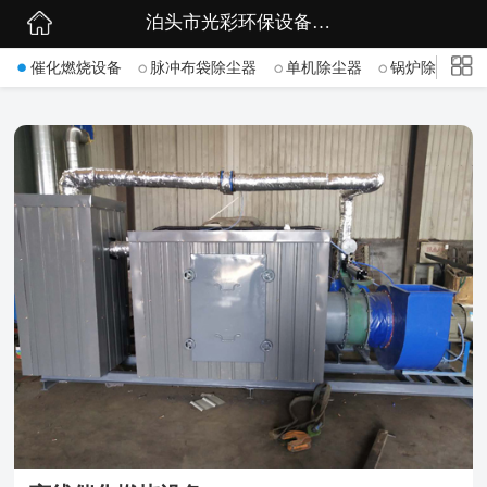
泊头市光彩环保设备有限公司
网站首页
->
催化燃烧设备
脉冲布袋除尘器
单机除尘器
锅炉除尘器
公司简介
公司动态
产品展示
联系我们