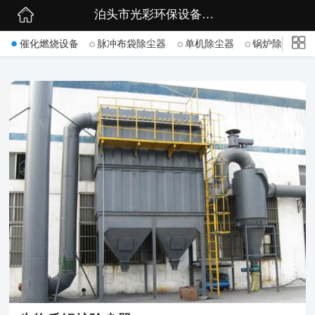
泊头市光彩环保设备有限公司
网站首页
->
催化燃烧设备
脉冲布袋除尘器
单机除尘器
锅炉除尘器
公司简介
公司动态
产品展示
联系我们