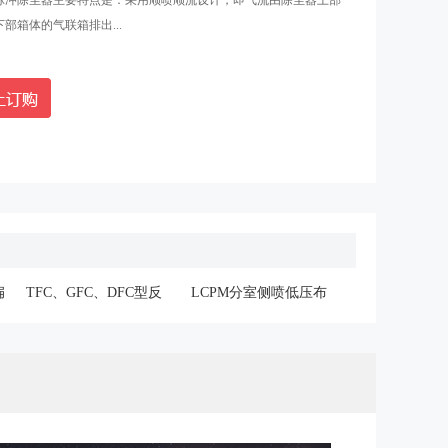
脉冲除尘器主要特点是：采用顺喷顺流设计，即气流由除尘器上部
部箱体的气联箱排出...
扁
TFC、GFC、DFC型反
LCPM分室侧喷低压布
吹风布袋除尘器
袋除尘器