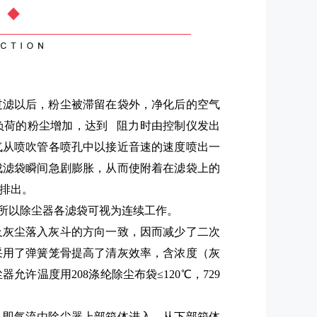
过滤以后，粉尘被滞留在袋外，净化后的空气
负荷的粉尘增加，达到 阻力时由控制仪发出
气从喷吹管各喷孔中以接近音速的速度喷出一
成滤袋瞬间急剧膨胀，从而使附着在滤袋上的
排出。
秒，所以除尘器各滤袋可视为连续工作。
及灰尘落入灰斗的方向一致，因而减少了二次
采用了弹簧笼骨提高了清灰效率，含浓度（灰
许温度用208涤纶除尘布袋≤120℃，729
，即气流由除尘器上部箱体进入，从下部箱体