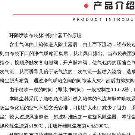
环隙喷吹布袋脉冲除尘器工作原理
含尘气体由上箱体进入除尘器后，由上而下流动，经布袋
则由布袋下口的净气联箱汇集后，从出风口排出。当布袋表面
指令，按顺序触发各电磁阀，开户脉冲阀，使气包内的压缩空
次气流，从而诱导几倍于该气流的二次气流一起喷入滤袋，造
粉尘脱离布袋，通过净气联箱之间的间隙落入灰斗然后由排灰阀
由于喷吹一次的时间（即脉冲时间）一般控制在0.1-0.2
本除尘器采用了顺喷顺流设计进入箱体的气流与脉冲喷吹
扬尘净化后的空气不经文氏管排，可以扩大出口减少了阻力，
尘）较大过滤风速越低，超过标准应加一道旋风除尘器。本除尘器允
涤纶除尘滤袋≤180℃，用玻纤维除尘布袋可达300℃。
环隙喷吹布袋脉冲除尘器主要特点是：采用顺喷顺流设计