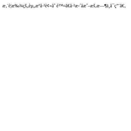
æ‚¨è¦æ‰¾çš„èµ„æºå·²è¢«åˆ é™¤ã€å·²æ›´åæˆ–æš‚æ—¶ä¸å¯ç”¨ã€‚