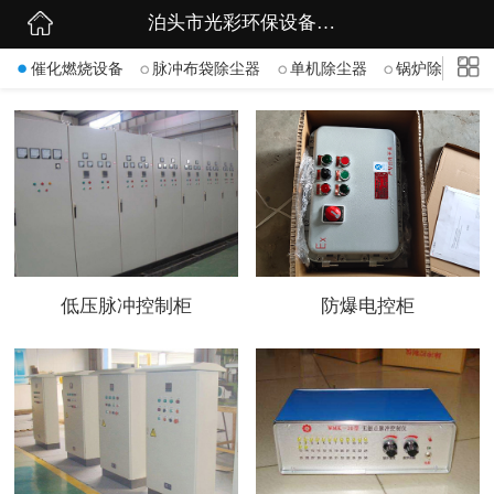
泊头市光彩环保设备有限公司
网站首页
催化燃烧设备
脉冲布袋除尘器
单机除尘器
锅炉除尘器
公司简介
公司动态
产品展示
联系我们
低压脉冲控制柜
防爆电控柜