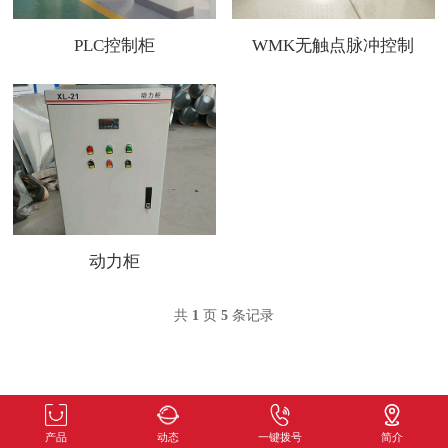
PLC控制柜
WMK无触点脉冲控制
仪
动力柜
共
1
页
5
条记录
产品
动态
一键拨号
简介