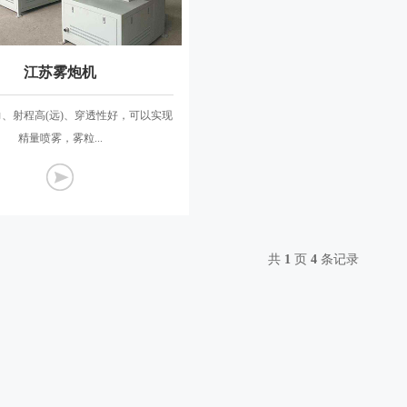
江苏雾炮机
、射程高(远)、穿透性好，可以实现
精量喷雾，雾粒...
共
1
页
4
条记录